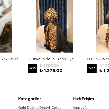
YIRTMAÇLI SCUBA BEYAZ PANTALON
LEOPAR LACİVERT SPRİNG ŞAL
LEOPAR HARD
₺ 1,700.00
₺ 1,7
%
25
%
25
0
₺ 1,275.00
₺ 1,
Kategoriler
Hızlı Erişim
Gold Düğme Detaylı Ceket
Anasayfa