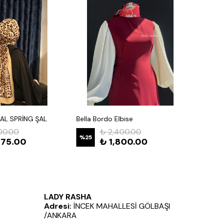
AL SPRİNG ŞAL
Bella Bordo Elbise
ZERDA 
00.00
₺ 2,400.00
%
25
%
25
275.00
₺ 1,800.00
LADY RASHA
Adresi:
İNCEK MAHALLESİ GÖLBAŞI
/ANKARA