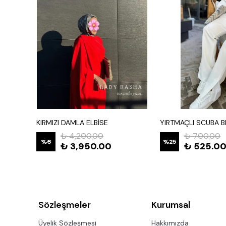
KIRMIZI DAMLA ELBİSE
₺ 4,200.00
₺ 700.00
%
6
%
25
₺ 3,950.00
₺ 525.0
Sözleşmeler
Kurumsal
Üyelik Sözleşmesi
Hakkımızda