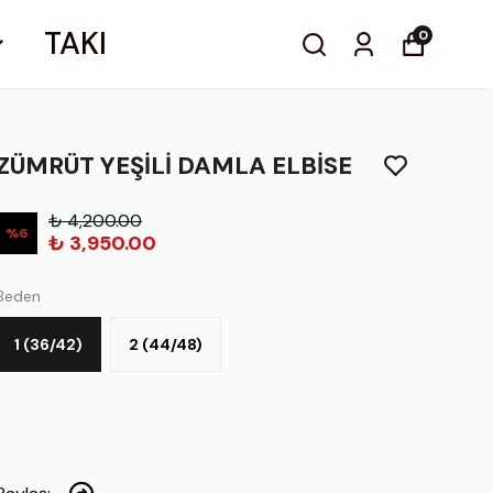
TAKI
0
ZÜMRÜT YEŞİLİ DAMLA ELBİSE
₺ 4,200.00
%
6
₺ 3,950.00
Beden
1 (36/42)
2 (44/48)