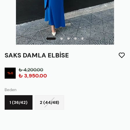
SAKS DAMLA ELBİSE
₺ 4,200.00
%
6
₺ 3,950.00
Beden
1 (36/42)
2 (44/48)