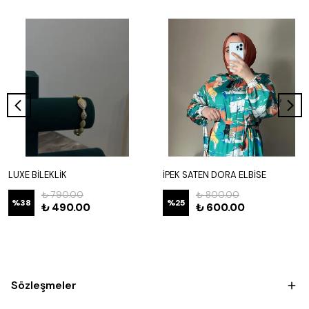
LUXE BİLEKLİK
İPEK SATEN DORA ELBİSE
₺ 790.00
₺ 800.00
%
38
%
25
₺ 490.00
₺ 600.00
Sözleşmeler