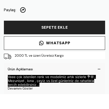
Paylaş
:
SEPETE EKLE
WHATSAPP
2000 TL ve üzeri Ücretsiz Kargo
Ürün Açıklaması
Veee çok istenilen renk ve modelimiz artık sizlerle 💐🌸..
Mezuniyet , kına , çeyiz vs özel günleriniz de rahatlıkla
tercih edebilirsiniz ..
Devamını Göster