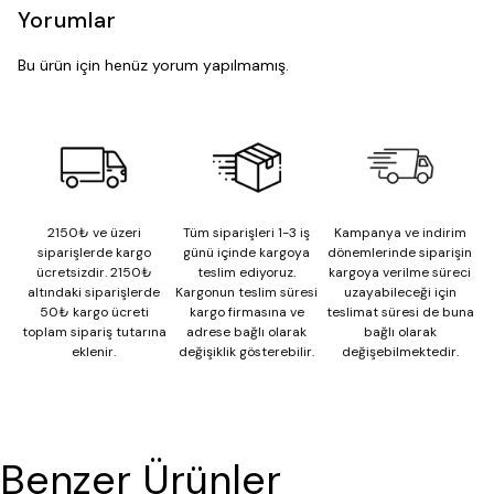
Yorumlar
Bu ürün için henüz yorum yapılmamış.
2150₺ ve üzeri
Tüm siparişleri 1-3 iş
Kampanya ve indirim
siparişlerde kargo
günü içinde kargoya
dönemlerinde siparişin
ücretsizdir. 2150₺
teslim ediyoruz.
kargoya verilme süreci
altındaki siparişlerde
Kargonun teslim süresi
uzayabileceği için
50₺ kargo ücreti
kargo firmasına ve
teslimat süresi de buna
toplam sipariş tutarına
adrese bağlı olarak
bağlı olarak
eklenir.
değişiklik gösterebilir.
değişebilmektedir.
Benzer Ürünler