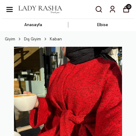
0
Anasayfa
Elbise
Giyim
Dış Giyim
Kaban