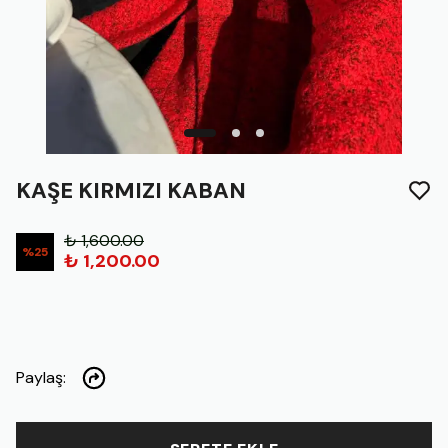
KAŞE KIRMIZI KABAN
₺ 1,600.00
%
25
₺ 1,200.00
Paylaş
: