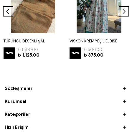
TURUNCU DESENLİ ŞAL
VİSKON KREM YEŞİL ELBİSE
₺ 1,500.00
₺ 500.00
%
25
%
25
₺ 1,125.00
₺ 375.00
Sözleşmeler
Kurumsal
Kategoriler
Hızlı Erişim