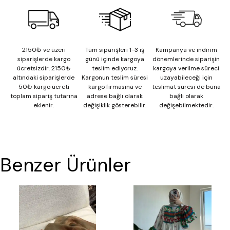
2150₺ ve üzeri
Tüm siparişleri 1-3 iş
Kampanya ve indirim
siparişlerde kargo
günü içinde kargoya
dönemlerinde siparişin
ücretsizdir. 2150₺
teslim ediyoruz.
kargoya verilme süreci
altındaki siparişlerde
Kargonun teslim süresi
uzayabileceği için
50₺ kargo ücreti
kargo firmasına ve
teslimat süresi de buna
toplam sipariş tutarına
adrese bağlı olarak
bağlı olarak
eklenir.
değişiklik gösterebilir.
değişebilmektedir.
Benzer Ürünler