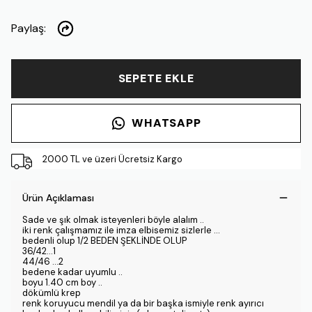
Paylaş
:
SEPETE EKLE
WHATSAPP
2000 TL ve üzeri Ücretsiz Kargo
Ürün Açıklaması
Sade ve şık olmak isteyenleri böyle alalım ..
iki renk çalışmamız ile imza elbisemiz sizlerle ...
bedenli olup 1/2 BEDEN ŞEKLİNDE OLUP
36/42...1
44/46 ...2
bedene kadar uyumlu ..
boyu 1.40 cm boy ..
dökümlü krep
renk koruyucu mendil ya da bir başka ismiyle renk ayırıcı