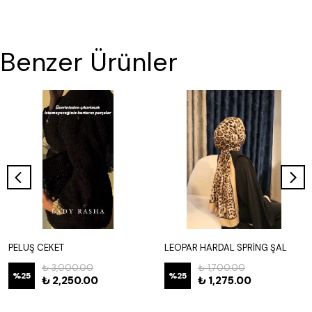
Benzer Ürünler
PELUŞ CEKET
LEOPAR HARDAL SPRİNG ŞAL
₺ 3,000.00
₺ 1,700.00
%
25
%
25
₺ 2,250.00
₺ 1,275.00