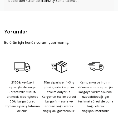
bezlerden kullanabilirsiniz (yıkama talimatı )
Yorumlar
Bu ürün için henüz yorum yapılmamış.
2150₺ ve üzeri
Tüm siparişleri 1-3 iş
Kampanya ve indirim
siparişlerde kargo
günü içinde kargoya
dönemlerinde siparişin
ücretsizdir. 2150₺
teslim ediyoruz.
kargoya verilme süreci
altındaki siparişlerde
Kargonun teslim süresi
uzayabileceği için
50₺ kargo ücreti
kargo firmasına ve
teslimat süresi de buna
toplam sipariş tutarına
adrese bağlı olarak
bağlı olarak
eklenir.
değişiklik gösterebilir.
değişebilmektedir.