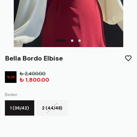
Bella Bordo Elbise
₺ 2,400.00
%
25
₺ 1,800.00
Beden
1 (36/42)
2 (44/48)