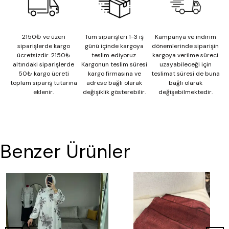
2150₺ ve üzeri
Tüm siparişleri 1-3 iş
Kampanya ve indirim
siparişlerde kargo
günü içinde kargoya
dönemlerinde siparişin
ücretsizdir. 2150₺
teslim ediyoruz.
kargoya verilme süreci
altındaki siparişlerde
Kargonun teslim süresi
uzayabileceği için
50₺ kargo ücreti
kargo firmasına ve
teslimat süresi de buna
toplam sipariş tutarına
adrese bağlı olarak
bağlı olarak
eklenir.
değişiklik gösterebilir.
değişebilmektedir.
Benzer Ürünler