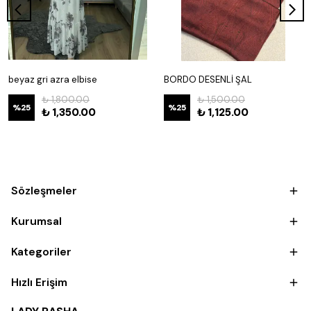
beyaz gri azra elbise
BORDO DESENLİ ŞAL
₺ 1,800.00
₺ 1,500.00
%
25
%
25
₺ 1,350.00
₺ 1,125.00
Sözleşmeler
Kurumsal
Kategoriler
Hızlı Erişim