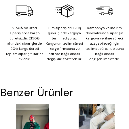
2150₺ ve üzeri
Tüm siparişleri 1-3 iş
Kampanya ve indirim
siparişlerde kargo
günü içinde kargoya
dönemlerinde siparişin
ücretsizdir. 2150₺
teslim ediyoruz.
kargoya verilme süreci
altındaki siparişlerde
Kargonun teslim süresi
uzayabileceği için
50₺ kargo ücreti
kargo firmasına ve
teslimat süresi de buna
toplam sipariş tutarına
adrese bağlı olarak
bağlı olarak
eklenir.
değişiklik gösterebilir.
değişebilmektedir.
Benzer Ürünler