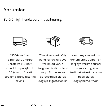
Yorumlar
Bu ürün için henüz yorum yapılmamış.
2150₺ ve üzeri
Tüm siparişleri 1-3 iş
Kampanya ve indirim
siparişlerde kargo
günü içinde kargoya
dönemlerinde siparişin
ücretsizdir. 2150₺
teslim ediyoruz.
kargoya verilme süreci
altındaki siparişlerde
Kargonun teslim süresi
uzayabileceği için
50₺ kargo ücreti
kargo firmasına ve
teslimat süresi de buna
toplam sipariş tutarına
adrese bağlı olarak
bağlı olarak
eklenir.
değişiklik gösterebilir.
değişebilmektedir.