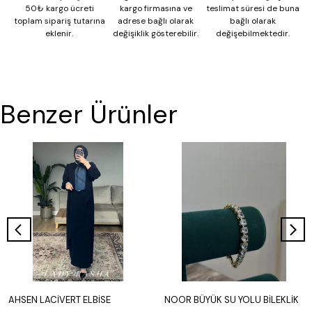
50₺ kargo ücreti
kargo firmasına ve
teslimat süresi de buna
toplam sipariş tutarına
adrese bağlı olarak
bağlı olarak
eklenir.
değişiklik gösterebilir.
değişebilmektedir.
Benzer Ürünler
AHSEN LACİVERT ELBİSE
NOOR BÜYÜK SU YOLU BİLEKLİK