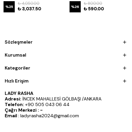
₺ 4,050.00
₺ 800.00
%
25
%
26
₺ 3,037.50
₺ 590.00
Sözleşmeler
Kurumsal
Kategoriler
Hızlı Erişim
LADY RASHA
Adresi:
İNCEK MAHALLESİ GÖLBAŞI /ANKARA
Telefon:
+90 505 043 06 44
Çağrı Merkezi : -
Email
:
ladyrasha2024@gmail.com