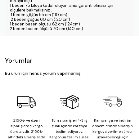
detaylı ölçü:
1 beden 75 kiloya kadar oluyor , ama garanti olması için
ölçülere bakmalısınız .
1 beden göğüs 55 cm (110 cm)
2 beden göğüs 60 cm (120 cm)
1 beden basen ölçüsü 62 cm (124cm)
2 beden basen ölçüsü 70 cm (140 cm)
Yorumlar
Bu ürün için henüz yorum yapılmamış.
2150₺ ve üzeri
Tüm siparişleri 1-3 iş
Kampanya ve indirim
siparişlerde kargo
günü içinde kargoya
dönemlerinde siparişin
ücretsizdir. 2150₺
teslim ediyoruz.
kargoya verilme süreci
altındaki siparişlerde
Kargonun teslim süresi
uzayabileceği için