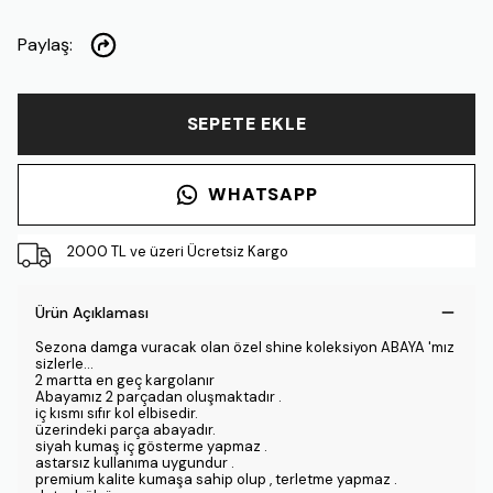
Paylaş
:
SEPETE EKLE
WHATSAPP
2000 TL ve üzeri Ücretsiz Kargo
Ürün Açıklaması
Sezona damga vuracak olan özel shine koleksiyon ABAYA 'mız
sizlerle...
2 martta en geç kargolanır
Abayamız 2 parçadan oluşmaktadır .
iç kısmı sıfır kol elbisedir.
üzerindeki parça abayadır.
siyah kumaş iç gösterme yapmaz .
astarsız kullanıma uygundur .
premium kalite kumaşa sahip olup , terletme yapmaz .