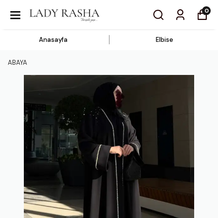
0
Anasayfa
Elbise
ABAYA