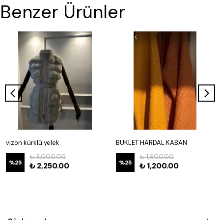
Benzer Ürünler
vizon kürklü yelek
BUKLET HARDAL KABAN
₺ 3,000.00
₺ 1,600.00
%
25
%
25
₺ 2,250.00
₺ 1,200.00