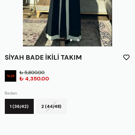
SİYAH BADE İKİLİ TAKIM
₺ 5,800.00
%
25
₺ 4,350.00
Beden
1 (36/42)
2 (44/48)