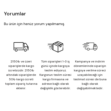
Yorumlar
Bu ürün için henüz yorum yapılmamış.
2150₺ ve üzeri
Tüm siparişleri 1-3 iş
Kampanya ve indirim
siparişlerde kargo
günü içinde kargoya
dönemlerinde siparişin
ücretsizdir. 2150₺
teslim ediyoruz.
kargoya verilme süreci
altındaki siparişlerde
Kargonun teslim süresi
uzayabileceği için
50₺ kargo ücreti
kargo firmasına ve
teslimat süresi de buna
toplam sipariş tutarına
adrese bağlı olarak
bağlı olarak
eklenir.
değişiklik gösterebilir.
değişebilmektedir.