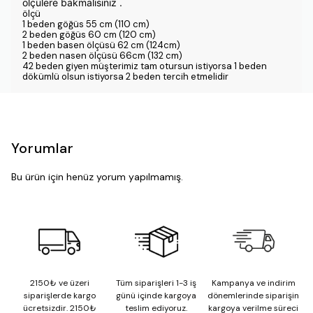
ölçülere bakmalısınız .
ölçü
1 beden göğüs 55 cm (110 cm)
2 beden göğüs 60 cm (120 cm)
1 beden basen ölçüsü 62 cm (124cm)
2 beden nasen ölçüsü 66cm (132 cm)
42 beden giyen müşterimiz tam otursun istiyorsa 1 beden
dökümlü olsun istiyorsa 2 beden tercih etmelidir
Yorumlar
Bu ürün için henüz yorum yapılmamış.
2150₺ ve üzeri
Tüm siparişleri 1-3 iş
Kampanya ve indirim
siparişlerde kargo
günü içinde kargoya
dönemlerinde siparişin
ücretsizdir. 2150₺
teslim ediyoruz.
kargoya verilme süreci