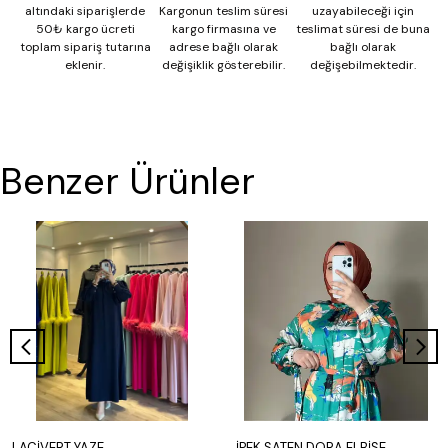
altındaki siparişlerde
Kargonun teslim süresi
uzayabileceği için
50₺ kargo ücreti
kargo firmasına ve
teslimat süresi de buna
toplam sipariş tutarına
adrese bağlı olarak
bağlı olarak
eklenir.
değişiklik gösterebilir.
değişebilmektedir.
Benzer Ürünler
LACİVERT YAZE
İPEK SATEN DORA ELBİSE