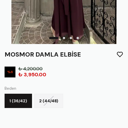
MOSMOR DAMLA ELBİSE
₺ 4,200.00
%
6
₺ 3,950.00
Beden
1 (36/42)
2 (44/48)