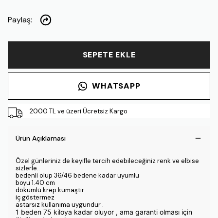
Paylaş
:
SEPETE EKLE
WHATSAPP
2000 TL ve üzeri Ücretsiz Kargo
Ürün Açıklaması
Özel günleriniz de keyifle tercih edebileceğiniz renk ve elbise
sizlerle..
bedenli olup 36/46 bedene kadar uyumlu
boyu 1.40 cm
dökümlü krep kumaştır
iç göstermez
astarsız kullanıma uygundur .
1 beden 75 kiloya kadar oluyor , ama garanti olması için