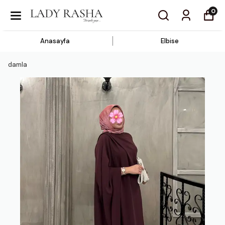
0
Anasayfa
Elbise
damla