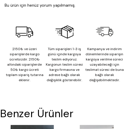
Bu ürün için henüz yorum yapılmamış.
2150₺ ve üzeri
Tüm siparişleri 1-3 iş
Kampanya ve indirim
siparişlerde kargo
günü içinde kargoya
dönemlerinde siparişin
ücretsizdir. 2150₺
teslim ediyoruz.
kargoya verilme süreci
altındaki siparişlerde
Kargonun teslim süresi
uzayabileceği için
50₺ kargo ücreti
kargo firmasına ve
teslimat süresi de buna
toplam sipariş tutarına
adrese bağlı olarak
bağlı olarak
eklenir.
değişiklik gösterebilir.
değişebilmektedir.
Benzer Ürünler