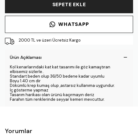
SEPETE EKLE
WHATSAPP
2000 TL ve üzeri Ücretsiz Kargo
Ürün Açıklaması
Kol kenarlarındaki kat kat tasarımı ile göz kamaştıran
elbisemiz sizlerle..
Standart beden olup 36/50 bedene kadar uyumlu
Boyu 1.40 cm dir
Dökümlü krep kumaş olup ,astarsız kullanıma uygundur.
İç gösterme yapmaz
Tasarım harikası olan ürünü kaçırmayın deriz
Farahın tüm renklerinde seyyar kemeri mevcuttur.
Yorumlar