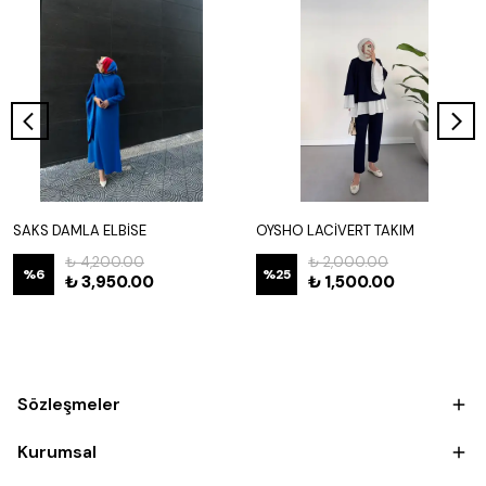
SAKS DAMLA ELBİSE
OYSHO LACİVERT TAKIM
₺ 4,200.00
₺ 2,000.00
%
6
%
25
₺ 3,950.00
₺ 1,500.00
Sözleşmeler
Kurumsal