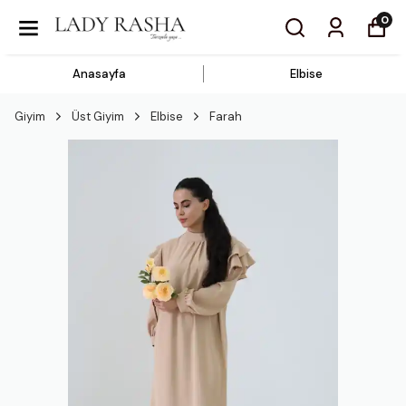
0
Anasayfa
Elbise
Giyim
Üst Giyim
Elbise
Farah