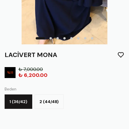
LACİVERT MONA
₺ 7,000.00
%
11
₺ 6,200.00
Beden
1 (36/42)
2 (44/48)