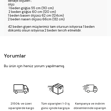
detaylı ölçüleri ;
ölçü
1 beden göğüs 55 cm (110 cm)
2 beden göğüs 60 cm (120 cm)
1 beden basen ölçüsü 62 cm (124cm)
2 beden nasen ölçüsü 66cm (132 cm)
42 beden giyen müşterimiz tam otursun istiyorsa 1 beden
dökümlü olsun istiyorsa 2 beden tercih etmelidir.
Yorumlar
Bu ürün için henüz yorum yapılmamış.
2150₺ ve üzeri
Tüm siparişleri 1-3 iş
Kampanya ve indirim
siparişlerde kargo
günü içinde kargoya
dönemlerinde siparişin