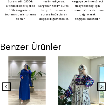
ücretsizdir. 2150₺
teslim ediyoruz.
kargoya verilme süreci
altındaki siparişlerde
Kargonun teslim süresi
uzayabileceği için
50₺ kargo ücreti
kargo firmasına ve
teslimat süresi de buna
toplam sipariş tutarına
adrese bağlı olarak
bağlı olarak
eklenir.
değişiklik gösterebilir.
değişebilmektedir.
Benzer Ürünler