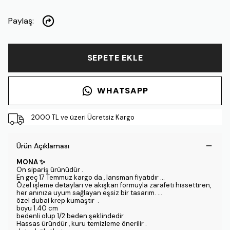
Paylaş
:
SEPETE EKLE
WHATSAPP
2000 TL ve üzeri Ücretsiz Kargo
Ürün Açıklaması
MONA ✨
Ön sipariş ürünüdür .
En geç 17 Temmuz kargo da , lansman fiyatıdır …
Özel işleme detayları ve akışkan formuyla zarafeti hissettiren,
her anınıza uyum sağlayan eşsiz bir tasarım. …
özel dubai krep kumaştır .
boyu 1.40 cm
bedenli olup 1/2 beden şeklindedir
Hassas üründür , kuru temizleme önerilir .