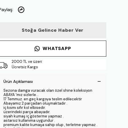
Paylaş
:
Stoğa Gelince Haber Ver
WHATSAPP
2000 TL ve üzeri
Ücretsiz Kargo
Ürün Açıklaması
Sezona damga vuracak olan özel shine koleksiyon
ABAYA 'mız sizlerle...
17 Temmuz. en geç kargoya teslim edilecektir
Abayamız 2 parçadan oluşmaktadır .
iç kısmı sıfır kol elbisedir.
üzerindeki parça abayadır.
siyah kumaş iç gösterme yapmaz .
astarsız kullanıma uygundur .
premium kalite kumaşa sahip olup , terletme yapmaz .