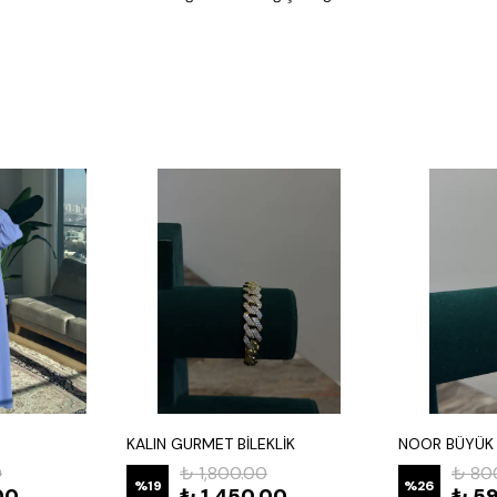
KALIN GURMET BİLEKLİK
NOOR BÜYÜK 
0
₺ 1,800.00
₺ 80
%
19
%
26
00
₺ 1,450.00
₺ 5