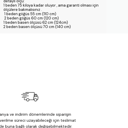
detaylı ölçü:
1 beden 75 kiloya kadar oluyor , ama garanti olması için
ölçülere bakmalısınız .
1 beden göğüs 55 cm (110 cm)
2 beden göğüs 60 cm (120 cm)
1 beden basen ölçüsü 62 cm (124cm)
2 beden basen ölçüsü 70 cm (140 cm)
nya ve indirim dönemlerinde siparişin
verilme süreci uzayabileceği için teslimat
 de buna bağlı olarak değişebilmektedir.