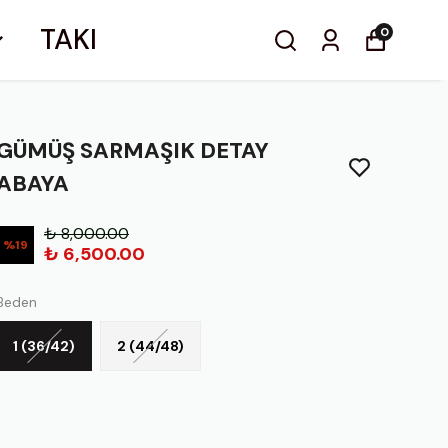
TAKI
0
GÜMÜŞ SARMAŞIK DETAY
ABAYA
₺ 8,000.00
%
19
₺ 6,500.00
Beden
1 (36/42)
2 (44/48)