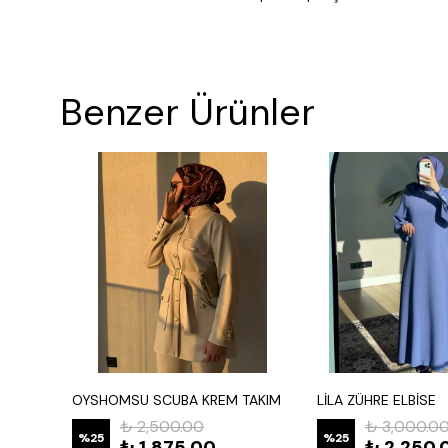
Benzer Ürünler
GOLD DÜĞME DETAYLI ACI KAHVE CEKET
OYSHOMSU SCUBA KREM TAKIM
LİLA ZÜHRE ELBİSE
₺ 2,500.00
₺ 3,000.0
%
25
%
25
₺ 1,875.00
₺ 2,250.