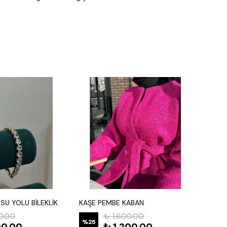
SU YOLU BİLEKLİK
KAŞE PEMBE KABAN
TURUNC
0.00
₺ 1,600.00
%
25
%
25
90.00
₺ 1,200.00