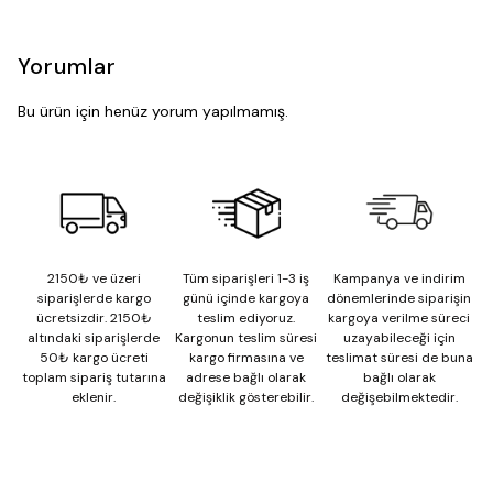
Yorumlar
Bu ürün için henüz yorum yapılmamış.
2150₺ ve üzeri
Tüm siparişleri 1-3 iş
Kampanya ve indirim
siparişlerde kargo
günü içinde kargoya
dönemlerinde siparişin
ücretsizdir. 2150₺
teslim ediyoruz.
kargoya verilme süreci
altındaki siparişlerde
Kargonun teslim süresi
uzayabileceği için
50₺ kargo ücreti
kargo firmasına ve
teslimat süresi de buna
toplam sipariş tutarına
adrese bağlı olarak
bağlı olarak
eklenir.
değişiklik gösterebilir.
değişebilmektedir.