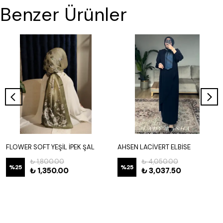
Benzer Ürünler
FLOWER SOFT YEŞİL İPEK ŞAL
AHSEN LACİVERT ELBİSE
₺ 1,800.00
₺ 4,050.00
%
25
%
25
₺ 1,350.00
₺ 3,037.50