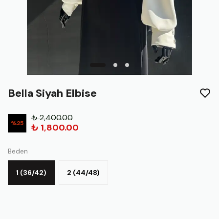
Bella Siyah Elbise
₺ 2,400.00
%
25
₺ 1,800.00
Beden
1 (36/42)
2 (44/48)